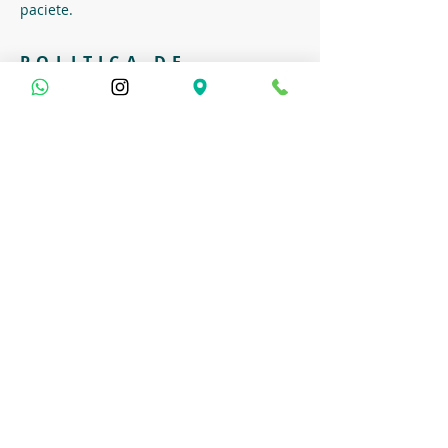
paciete.
POLITICA DE
RETORNO
o Retorno dos equipamentos e materiais
deverão ser recebidos no término do
período de locação em seu estado de
entrega conforme checkup de entrega na
retirada/entrega dos materiais.
Deseja contratar
este serviço?
Você pode contratar esta especialidade
em nossa clínica médica Medicina
Integral, através dos nossos canais de
contato abaixo: