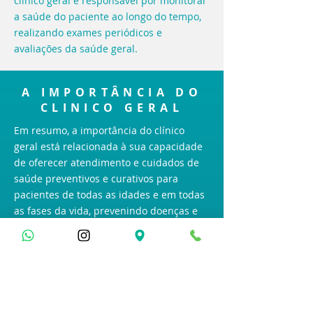
clínico geral é responsável por monitorar
a saúde do paciente ao longo do tempo,
realizando exames periódicos e
avaliações da saúde geral.
A IMPORTÂNCIA DO
CLINICO GERAL
Em resumo, a importância do clínico
geral está relacionada à sua capacidade
de oferecer atendimento e cuidados de
saúde preventivos e curativos para
pacientes de todas as idades e em todas
as fases da vida, prevenindo doenças e
coordenando a atenção à saúde dos
pacientes. Ele é essencial para garantir o
acesso da população aos serviços de
saúde e para promover uma saúde mais
integrada e eficiente.