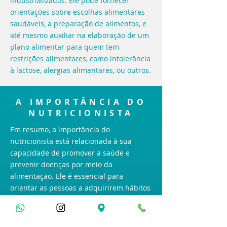
industrializados. Ele pode fornecer
orientações sobre escolhas alimentares
saudáveis, a preparação de alimentos, e
até mesmo auxiliar na elaboração de um
plano alimentar para quem tem
restrições alimentares, como intolerância
à lactose, alergias alimentares, ou outros.
A IMPORTÂNCIA DO
NUTRICIONISTA
Em resumo, a importância do
nutricionista está relacionada à sua
capacidade de promover a saúde e
prevenir doenças por meio da
alimentação. Ele é essencial para
orientar as pessoas a adquirirem hábitos
alimentares saudáveis, desenvolver
planos alimentares personalizados,
ensinar sobre escolhas alimentares